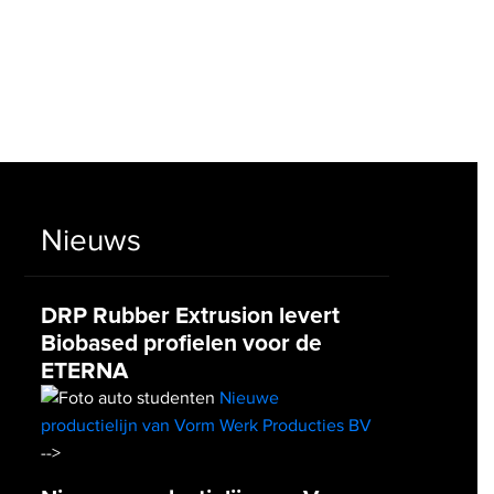
Nieuws
DRP Rubber Extrusion levert
Biobased profielen voor de
ETERNA
Nieuwe
productielijn van Vorm Werk Producties BV
-->